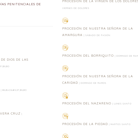
PROCESIÓN DE LA VIRGEN DE LOS DOLORE
AS PENITENCIALES DE
VIERNES DE DOLORES
PROCESIÓN DE NUESTRA SEÑORA DE LA
AMARGURA
| SÁBADO DE PASIÓN
PROCESIÓN DEL BORRIQUITO
| DOMINGO DE RA
DE DIOS DE LAS
F;BILBO
PROCESIÓN DE NUESTRA SEÑORA DE LA
CARIDAD
| DOMINGO DE RAMOS
N
| BILBAO&#X2F;BILBO
PROCESIÓN DEL NAZARENO
| LUNES SANTO
 VERA CRUZ
|
PROCESIÓN DE LA PIEDAD
| MARTES SANTO