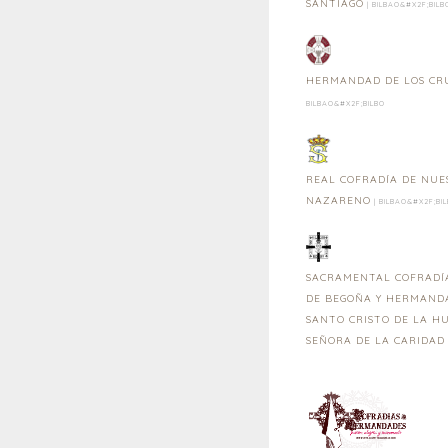
SANTIAGO
| BILBAO&#X2F;BILB
HERMANDAD DE LOS CR
BILBAO&#X2F;BILBO
REAL COFRADÍA DE NUE
NAZARENO
| BILBAO&#X2F;BI
SACRAMENTAL COFRADÍ
DE BEGOÑA Y HERMANDA
SANTO CRISTO DE LA H
SEÑORA DE LA CARIDAD