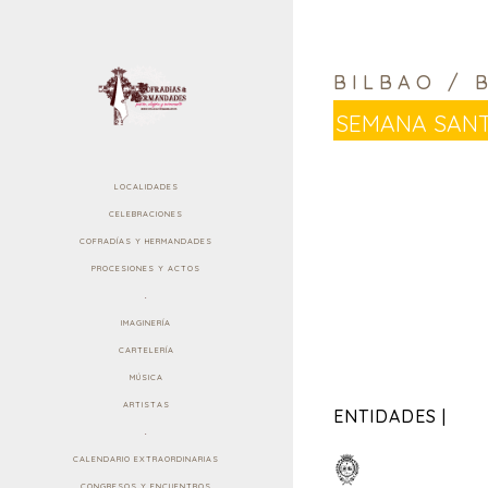
BILBAO / 
Semana Sant
LOCALIDADES
CELEBRACIONES
COFRADÍAS Y HERMANDADES
PROCESIONES Y ACTOS
.
IMAGINERÍA
CARTELERÍA
MÚSICA
ARTISTAS
ENTIDADES |
.
CALENDARIO EXTRAORDINARIAS
CONGRESOS Y ENCUENTROS