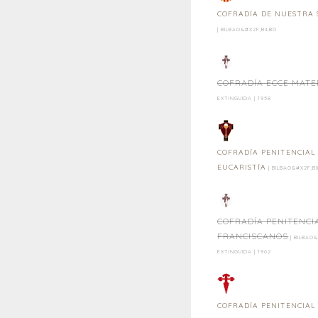
COFRADÍA DE NUESTRA 
| BILBAO&#X2F;BILBO
COFRADÍA ECCE MATE
EXTINGUIDA | 1958
COFRADÍA PENITENCIAL
EUCARISTÍA
| BILBAO&#X2F;B
COFRADÍA PENITENCI
FRANCISCANOS
| BILBAO&
EXTINGUIDA | 1962
COFRADÍA PENITENCIAL