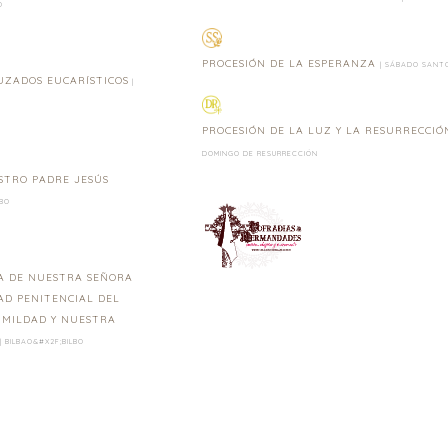
O
PROCESIÓN DE LA ESPERANZA
| SÁBADO SANT
UZADOS EUCARÍSTICOS
|
PROCESIÓN DE LA LUZ Y LA RESURRECCI
DOMINGO DE RESURRECCIÓN
STRO PADRE JESÚS
LBO
A DE NUESTRA SEÑORA
D PENITENCIAL DEL
UMILDAD Y NUESTRA
| BILBAO&#X2F;BILBO