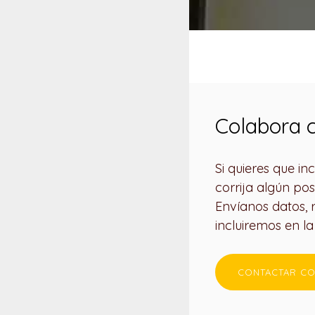
Colabora c
Si quieres que i
corrija algún pos
Envíanos datos, re
incluiremos en l
CONTACTAR CO