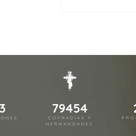
3
94589
IONES
COFRADÍAS Y
PRO
HERMANDADES