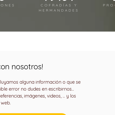
IONES
COFRADÍAS Y
PRO
HERMANDADES
on nosotros!
ncluyamos alguna información o que se
ible error no dudes en escribirnos...
ferencias, imágenes, videos, ... y los
a web.