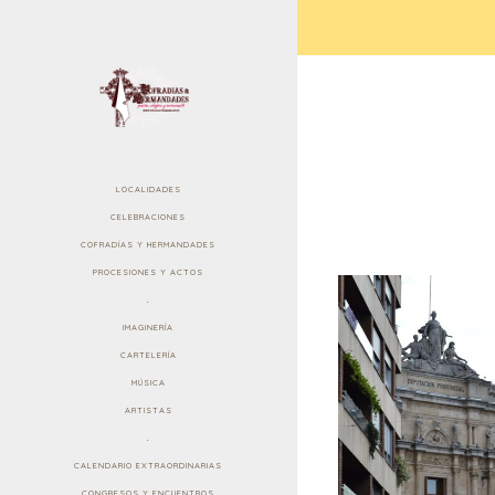
LOCALIDADES
CELEBRACIONES
COFRADÍAS Y HERMANDADES
PROCESIONES Y ACTOS
.
IMAGINERÍA
CARTELERÍA
MÚSICA
ARTISTAS
.
CALENDARIO EXTRAORDINARIAS
CONGRESOS Y ENCUENTROS