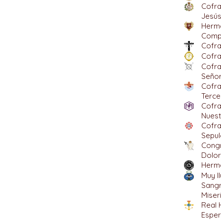
Cofra
Jesús
Herma
Comp
Cofra
Cofra
Cofra
Señor
Cofra
Terce
Cofra
Nuest
Cofra
Sepul
Congr
Dolo
Herma
Muy I
Sangr
Miser
Real 
Esper