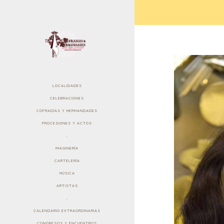
LOCALIDADES
CELEBRACIONES
COFRADÍAS Y HERMANDADES
PROCESIONES Y ACTOS
.
IMAGINERÍA
CARTELERÍA
MÚSICA
ARTISTAS
.
CALENDARIO EXTRAORDINARIAS
CONGRESOS Y ENCUENTROS