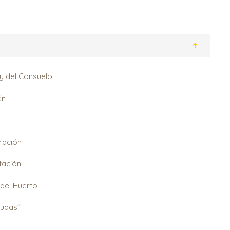
 y del Consuelo
én
ración
tación
 del Huerto
Judas"
o