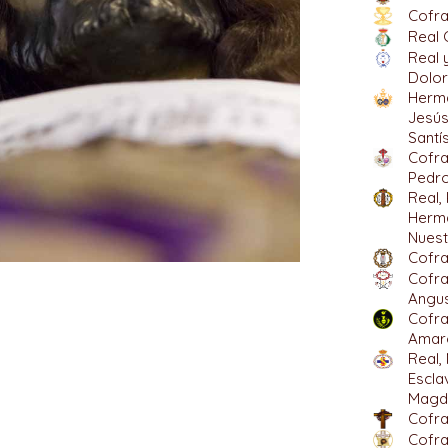
Cofra
Real 
Real 
Dolor
Herma
Jesús
Santí
Cofra
Pedro
Real, 
Herma
Nuest
Cofra
Cofra
Angus
Cofra
Amarg
Real, 
Escla
Magd
Cofra
Cofra