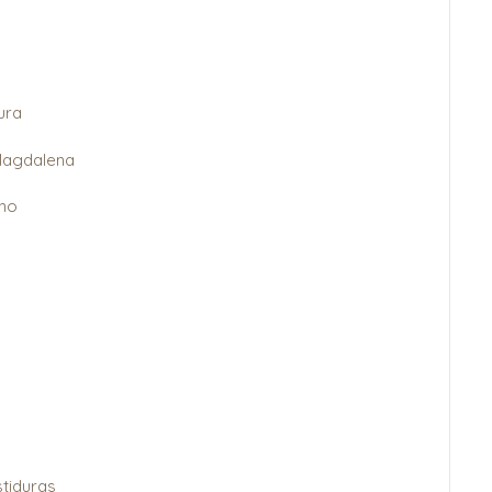
ura
Magdalena
eno
tiduras