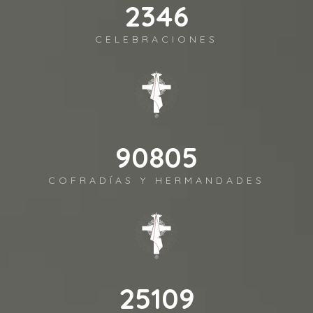
2590
CELEBRACIONES
100264
COFRADÍAS Y HERMANDADES
27725