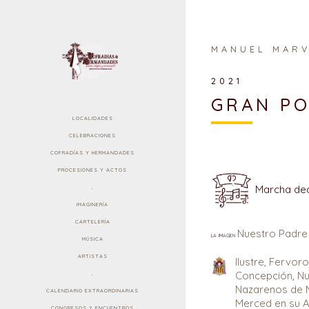
MANUEL MAR
2021
GRAN PO
LOCALIDADES
CELEBRACIONES
COFRADÍAS Y HERMANDADES
PROCESIONES Y ACTOS
Marcha ded
.
IMAGINERÍA
CARTELERÍA
Nuestro Padre 
la imagen
MÚSICA
ARTISTAS
Ilustre, Fervo
Concepción, Nu
.
Nazarenos de N
CALENDARIO EXTRAORDINARIAS
Merced en su A
CONGRESOS Y ENCUENTROS