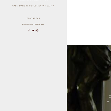
CALENDARIO PERPÉTUO SEMANA SANTA
.
CONTACTAR
ENVIAR INFORMACIÓN
|
|
3958
CELEBRACIONES
H