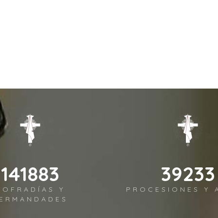
153233
42372
COFRADÍAS Y
PROCESIONES Y 
ERMANDADES