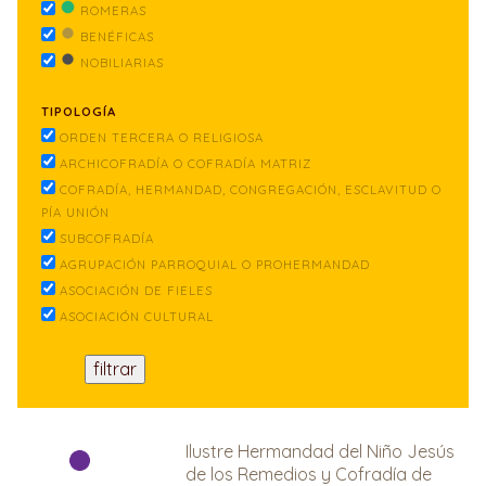
ROMERAS
BENÉFICAS
NOBILIARIAS
TIPOLOGÍA
ORDEN TERCERA O RELIGIOSA
ARCHICOFRADÍA O COFRADÍA MATRIZ
COFRADÍA, HERMANDAD, CONGREGACIÓN, ESCLAVITUD O
PÍA UNIÓN
SUBCOFRADÍA
AGRUPACIÓN PARROQUIAL O PROHERMANDAD
ASOCIACIÓN DE FIELES
ASOCIACIÓN CULTURAL
Ilustre Hermandad del Niño Jesús
de los Remedios y Cofradía de