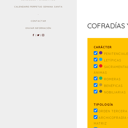
CALENDARIO PERPETUO SEMANA SANTA
.
CONTACTAR
COFRADÍAS
ENVIAR INFORMACIÓN
|
|
CARÁCTER
PENITENCIAL
LETÍFICAS
SACRAMENTAL
ÁNIMAS
ROMERAS
BENÉFICAS
NOBILIARIAS
TIPOLOGÍA
ORDEN TERCERA 
ARCHICOFRADÍA 
MATRIZ