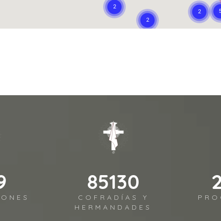
6
107831
IONES
COFRADÍAS Y
PRO
HERMANDADES