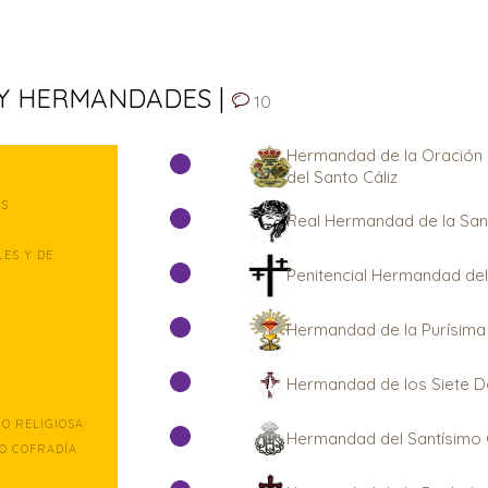
 Y HERMANDADES |
10
Hermandad de la Oración e
del Santo Cáliz
ES
Real Hermandad de la Sant
ES Y DE
Penitencial Hermandad del 
Hermandad de la Purísima 
Hermandad de los Siete Do
O RELIGIOSA
Hermandad del Santísimo Cr
O COFRADÍA