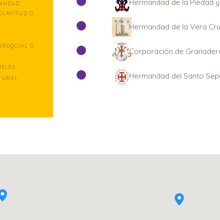
Hermandad de la Piedad y 
ANDAD,
CLAVITUD O
Hermandad de la Vera Cruz
RROQUIAL O
Corporación de Granaderos
IELES
Hermandad del Santo Sepul
TURAL