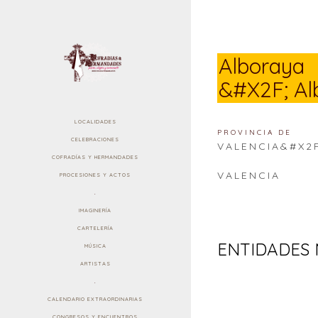
Alboraya
&#x2F; Al
LOCALIDADES
PROVINCIA DE
CELEBRACIONES
VALENCIA&#X2
COFRADÍAS Y HERMANDADES
VALENCIA
PROCESIONES Y ACTOS
.
IMAGINERÍA
CARTELERÍA
ENTIDADES 
MÚSICA
ARTISTAS
.
CALENDARIO EXTRAORDINARIAS
CONGRESOS Y ENCUENTROS