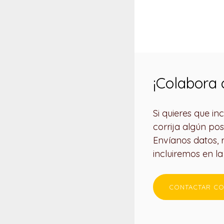
¡Colabora 
Si quieres que i
corrija algún pos
Envíanos datos, r
incluiremos en l
CONTACTAR CO