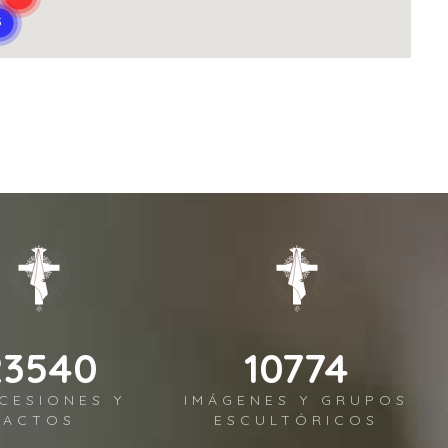
29817
13648
CESIONES Y
IMÁGENES Y GRUPOS
ACTOS
ESCULTÓRICOS