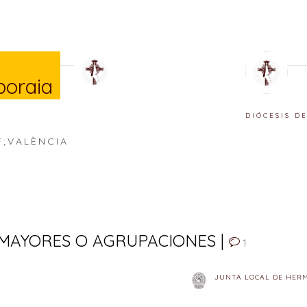
boraia
DIÓCESIS D
F;VALÈNCIA
MAYORES O AGRUPACIONES |
1
JUNTA LOCAL DE HER