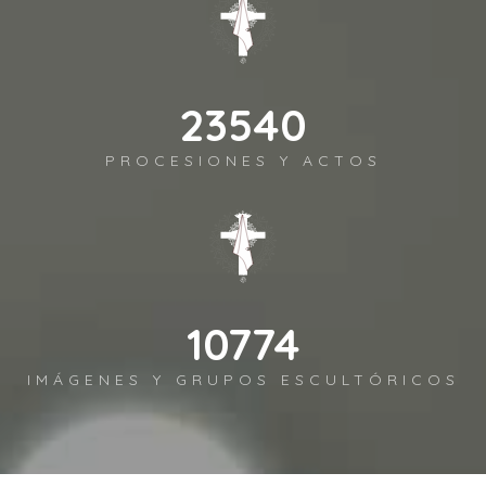
25632
PROCESIONES Y ACTOS
11732
IMÁGENES Y GRUPOS ESCULTÓRICOS