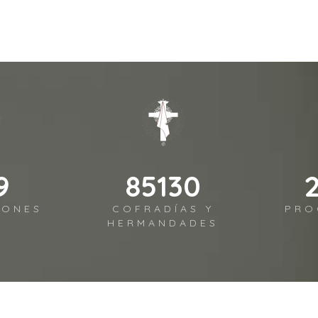
9
102156
IONES
COFRADÍAS Y
PRO
HERMANDADES