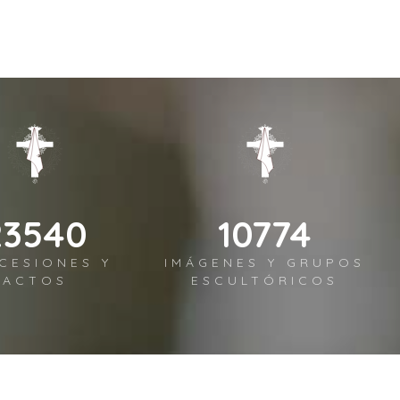
28248
12929
CESIONES Y
IMÁGENES Y GRUPOS
ACTOS
ESCULTÓRICOS