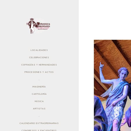
LOCALIDADES
CELEBRACIONES
COFRADÍAS Y HERMANDADES
PROCESIONES Y ACTOS
.
IMAGINERÍA
CARTELERÍA
MÚSICA
ARTISTAS
.
CALENDARIO EXTRAORDINARIAS
CONGRESOS Y ENCUENTROS