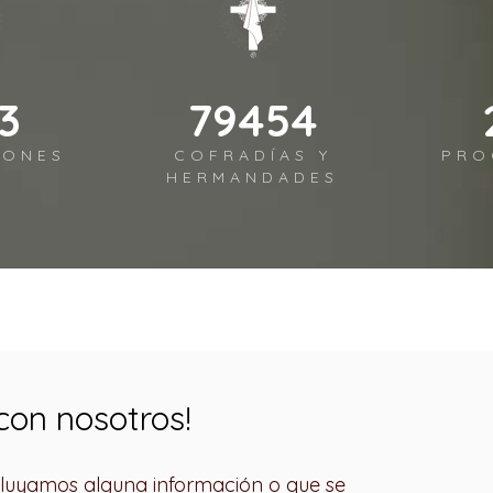
3
94589
IONES
COFRADÍAS Y
PRO
HERMANDADES
con nosotros!
ncluyamos alguna información o que se