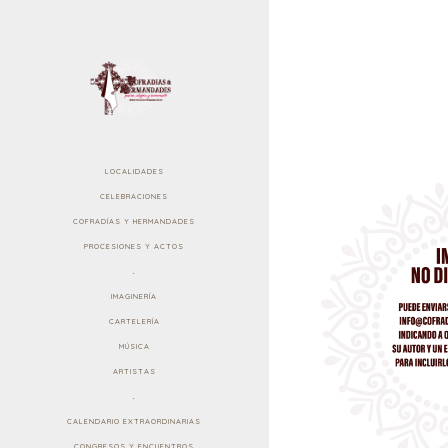
LOCALIDADES
CELEBRACIONES
COFRADÍAS Y HERMANDADES
PROCESIONES Y ACTOS
.
IMAGINERÍA
CARTELERÍA
MÚSICA
ARTISTAS
.
CALENDARIO EXTRAORDINARIAS
CONGRESOS Y ENCUENTROS