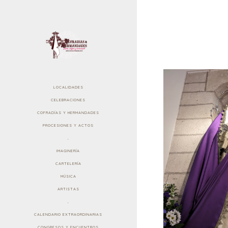
LOCALIDADES
CELEBRACIONES
COFRADÍAS Y HERMANDADES
PROCESIONES Y ACTOS
.
IMAGINERÍA
CARTELERÍA
MÚSICA
ARTISTAS
.
CALENDARIO EXTRAORDINARIAS
CONGRESOS Y ENCUENTROS