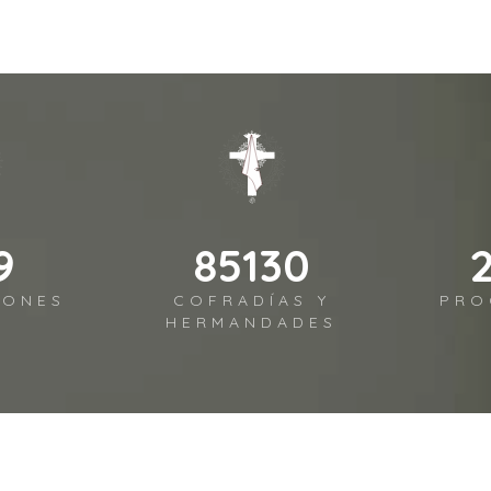
9
102156
IONES
COFRADÍAS Y
PRO
HERMANDADES