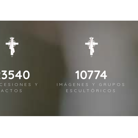
28248
12929
CESIONES Y
IMÁGENES Y GRUPOS
ACTOS
ESCULTÓRICOS