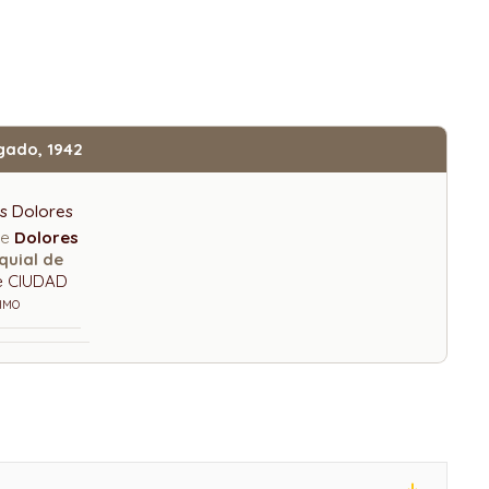
lgado, 1942
s Dolores
de
Dolores
quial de
e CIUDAD
SIMO