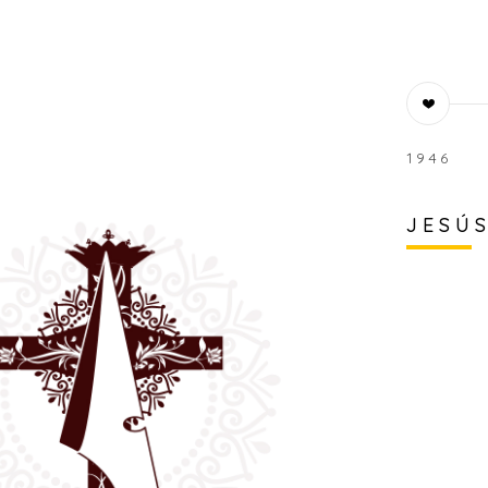
1946
JESÚ