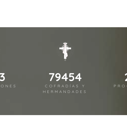
5
92697
IONES
COFRADÍAS Y
PRO
HERMANDADES