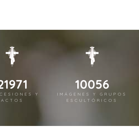
25632
11732
CESIONES Y
IMÁGENES Y GRUPOS
ACTOS
ESCULTÓRICOS