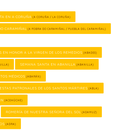
TA EN A CORUÑA
(A CORUÑA / LA CORUÑA)
DO CARAMIÑAL
(A POBRA DO CARAMIÑAL / PUEBLA DEL CARAMIÑAL)
S EN HONOR A LA VIRGEN DE LOS REMEDIOS
(ABADES)
SEMANA SANTA EN ABANILLA
ILLA)
(ABANILLA)
NTOS MÉDICOS
(ABARÁN)
IESTAS PATRONALES DE LOS SANTOS MÁRTIRES
(ABLA)
ÁN
(ACEHÚCHE)
ROMERÍA DE NUESTRA SEÑORA DEL SOL
(ADAMUZ)
COS
(ADRA)