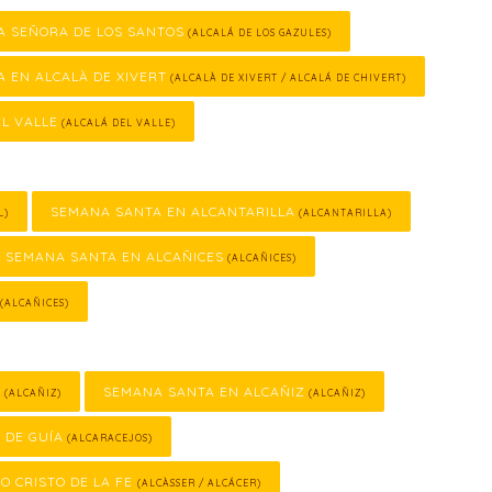
A SEÑORA DE LOS SANTOS
(ALCALÁ DE LOS GAZULES)
 EN ALCALÀ DE XIVERT
(ALCALÀ DE XIVERT / ALCALÁ DE CHIVERT)
L VALLE
(ALCALÁ DEL VALLE)
SEMANA SANTA EN ALCANTARILLA
L)
(ALCANTARILLA)
SEMANA SANTA EN ALCAÑICES
(ALCAÑICES)
(ALCAÑICES)
O
SEMANA SANTA EN ALCAÑIZ
(ALCAÑIZ)
(ALCAÑIZ)
 DE GUÍA
(ALCARACEJOS)
O CRISTO DE LA FE
(ALCÀSSER / ALCÁCER)