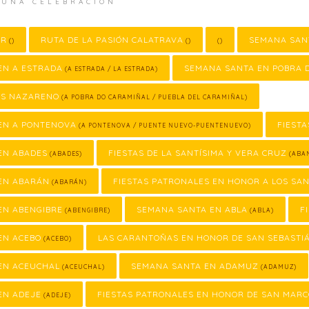
 UNA CELEBRACIÓN
OR
RUTA DE LA PASIÓN CALATRAVA
SEMANA SAN
()
()
()
EN A ESTRADA
SEMANA SANTA EN POBRA 
(A ESTRADA / LA ESTRADA)
SÚS NAZARENO
(A POBRA DO CARAMIÑAL / PUEBLA DEL CARAMIÑAL)
EN A PONTENOVA
FIESTA
(A PONTENOVA / PUENTE NUEVO-PUENTENUEVO)
EN ABADES
FIESTAS DE LA SANTÍSIMA Y VERA CRUZ
(ABADES)
(ABAN
EN ABARÁN
FIESTAS PATRONALES EN HONOR A LOS SA
(ABARÁN)
EN ABENGIBRE
SEMANA SANTA EN ABLA
F
(ABENGIBRE)
(ABLA)
EN ACEBO
LAS CARANTOÑAS EN HONOR DE SAN SEBASTI
(ACEBO)
EN ACEUCHAL
SEMANA SANTA EN ADAMUZ
(ACEUCHAL)
(ADAMUZ)
EN ADEJE
FIESTAS PATRONALES EN HONOR DE SAN MAR
(ADEJE)