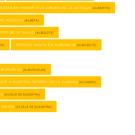
IESTAS EN HONOR A LA VIRGEN DE LA ANTIGUA
(ALBERITE)
DEL ROSARIO
(ALBETA)
ISTO DE LA SALUD
(ALBOLOTE)
SEMANA SANTA EN ALBUDEITE
OX)
(ALBUDEITE)
LBUÑUELAS
(ALBUÑUELAS)
ONOR A NUESTRA SEÑORA DE LA AURORA
(ALCABÓN)
RA
(ALCALÁ DE GUADAÍRA)
N MATEO
(ALCALÁ DE GUADAÍRA)