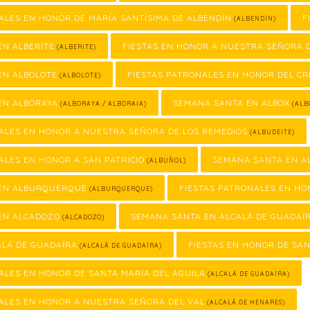
ALES EN HONOR DE MARÍA SANTÍSIMA DE ALBENDÍN
F
(ALBENDÍN)
EN ALBERITE
FIESTAS EN HONOR A NUESTRA SEÑORA 
(ALBERITE)
EN ALBOLOTE
FIESTAS PATRONALES EN HONOR DEL CR
(ALBOLOTE)
EN ALBORAYA
SEMANA SANTA EN ALBOX
(ALBORAYA / ALBORAIA)
(ALB
ALES EN HONOR A NUESTRA SEÑORA DE LOS REMEDIOS
(ALBUDEITE)
ALES EN HONOR A SAN PATRICIO
SEMANA SANTA EN A
(ALBUÑOL)
EN ALBURQUERQUE
FIESTAS PATRONALES EN H
(ALBURQUERQUE)
EN ALCADOZO
SEMANA SANTA EN ALCALÁ DE GUADAÍ
(ALCADOZO)
ALÁ DE GUADAÍRA
FIESTAS EN HONOR DE SA
(ALCALÁ DE GUADAÍRA)
ALES EN HONOR DE SANTA MARÍA DEL ÁGUILA
(ALCALÁ DE GUADAÍRA)
ALES EN HONOR A NUESTRA SEÑORA DEL VAL
(ALCALÁ DE HENARES)