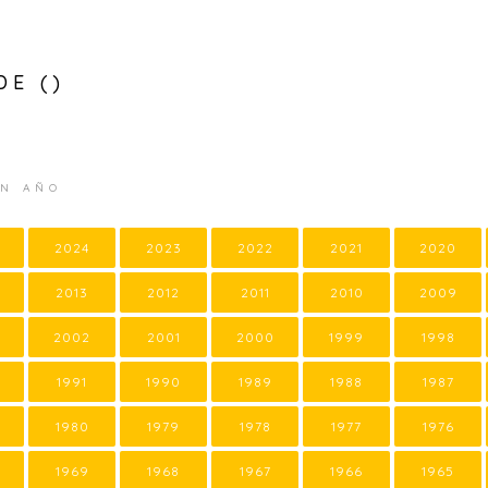
DE ()
UN AÑO
2024
2023
2022
2021
2020
2013
2012
2011
2010
2009
2002
2001
2000
1999
1998
1991
1990
1989
1988
1987
1980
1979
1978
1977
1976
1969
1968
1967
1966
1965