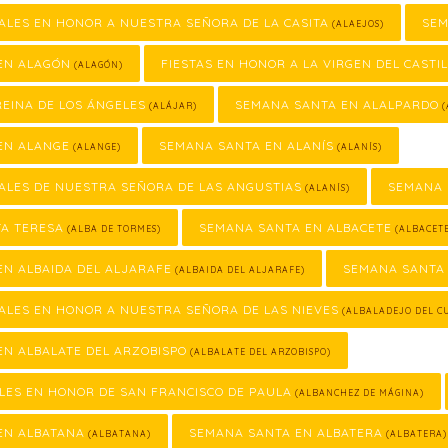
ALES EN HONOR A NUESTRA SEÑORA DE LA CASITA
SEM
(ALAEJOS)
EN ALAGÓN
FIESTAS EN HONOR A LA VIRGEN DEL CASTI
(ALAGÓN)
REINA DE LOS ÁNGELES
SEMANA SANTA EN ALALPARDO
(ALÁJAR)
(
EN ALANGE
SEMANA SANTA EN ALANÍS
(ALANGE)
(ALANÍS)
ALES DE NUESTRA SEÑORA DE LAS ANGUSTIAS
SEMANA 
(ALANÍS)
TA TERESA
SEMANA SANTA EN ALBACETE
(ALBA DE TORMES)
(ALBACET
N ALBAIDA DEL ALJARAFE
SEMANA SANTA 
(ALBAIDA DEL ALJARAFE)
ALES EN HONOR A NUESTRA SEÑORA DE LAS NIEVES
(ALBALADEJO DEL C
N ALBALATE DEL ARZOBISPO
(ALBALATE DEL ARZOBISPO)
LES EN HONOR DE SAN FRANCISCO DE PAULA
(ALBANCHEZ DE MÁGINA)
EN ALBATANA
SEMANA SANTA EN ALBATERA
(ALBATANA)
(ALBATERA)