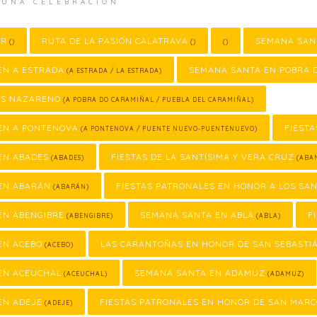
 UNA CELEBRACIÓN
OR
RUTA DE LA PASIÓN CALATRAVA
SEMANA SAN
()
()
()
EN A ESTRADA
SEMANA SANTA EN POBRA 
(A ESTRADA / LA ESTRADA)
SÚS NAZARENO
(A POBRA DO CARAMIÑAL / PUEBLA DEL CARAMIÑAL)
EN A PONTENOVA
FIESTA
(A PONTENOVA / PUENTE NUEVO-PUENTENUEVO)
EN ABADES
FIESTAS DE LA SANTÍSIMA Y VERA CRUZ
(ABADES)
(ABAN
EN ABARÁN
FIESTAS PATRONALES EN HONOR A LOS SA
(ABARÁN)
EN ABENGIBRE
SEMANA SANTA EN ABLA
F
(ABENGIBRE)
(ABLA)
EN ACEBO
LAS CARANTOÑAS EN HONOR DE SAN SEBASTI
(ACEBO)
EN ACEUCHAL
SEMANA SANTA EN ADAMUZ
(ACEUCHAL)
(ADAMUZ)
EN ADEJE
FIESTAS PATRONALES EN HONOR DE SAN MAR
(ADEJE)