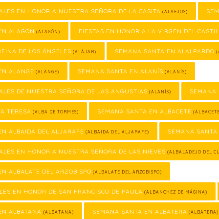
ALES EN HONOR A NUESTRA SEÑORA DE LA CASITA
SEM
(ALAEJOS)
EN ALAGÓN
FIESTAS EN HONOR A LA VIRGEN DEL CASTI
(ALAGÓN)
REINA DE LOS ÁNGELES
SEMANA SANTA EN ALALPARDO
(ALÁJAR)
(
EN ALANGE
SEMANA SANTA EN ALANÍS
(ALANGE)
(ALANÍS)
ALES DE NUESTRA SEÑORA DE LAS ANGUSTIAS
SEMANA 
(ALANÍS)
TA TERESA
SEMANA SANTA EN ALBACETE
(ALBA DE TORMES)
(ALBACET
N ALBAIDA DEL ALJARAFE
SEMANA SANTA 
(ALBAIDA DEL ALJARAFE)
ALES EN HONOR A NUESTRA SEÑORA DE LAS NIEVES
(ALBALADEJO DEL C
N ALBALATE DEL ARZOBISPO
(ALBALATE DEL ARZOBISPO)
LES EN HONOR DE SAN FRANCISCO DE PAULA
(ALBANCHEZ DE MÁGINA)
EN ALBATANA
SEMANA SANTA EN ALBATERA
(ALBATANA)
(ALBATERA)