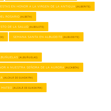
IESTAS EN HONOR A LA VIRGEN DE LA ANTIGUA
(ALBERITE)
DEL ROSARIO
(ALBETA)
ISTO DE LA SALUD
(ALBOLOTE)
SEMANA SANTA EN ALBUDEITE
OX)
(ALBUDEITE)
LBUÑUELAS
(ALBUÑUELAS)
ONOR A NUESTRA SEÑORA DE LA AURORA
(ALCABÓN)
RA
(ALCALÁ DE GUADAÍRA)
N MATEO
(ALCALÁ DE GUADAÍRA)