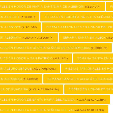
ALES EN HONOR DE MARÍA SANTÍSIMA DE ALBENDÍN
F
(ALBENDÍN)
EN ALBERITE
FIESTAS EN HONOR A NUESTRA SEÑORA 
(ALBERITE)
EN ALBOLOTE
FIESTAS PATRONALES EN HONOR DEL CR
(ALBOLOTE)
EN ALBORAYA
SEMANA SANTA EN ALBOX
(ALBORAYA / ALBORAIA)
(ALB
ALES EN HONOR A NUESTRA SEÑORA DE LOS REMEDIOS
(ALBUDEITE)
ALES EN HONOR A SAN PATRICIO
SEMANA SANTA EN A
(ALBUÑOL)
EN ALBURQUERQUE
FIESTAS PATRONALES EN H
(ALBURQUERQUE)
EN ALCADOZO
SEMANA SANTA EN ALCALÁ DE GUADAÍ
(ALCADOZO)
ALÁ DE GUADAÍRA
FIESTAS EN HONOR DE SA
(ALCALÁ DE GUADAÍRA)
ALES EN HONOR DE SANTA MARÍA DEL ÁGUILA
(ALCALÁ DE GUADAÍRA)
ALES EN HONOR A NUESTRA SEÑORA DEL VAL
(ALCALÁ DE HENARES)