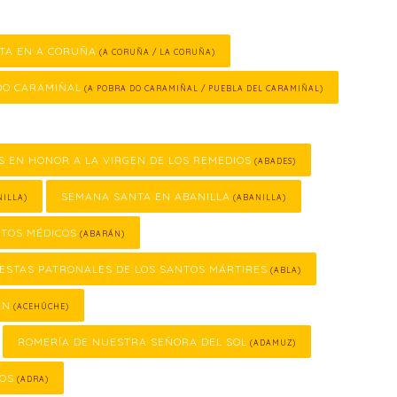
TA EN A CORUÑA
(A CORUÑA / LA CORUÑA)
DO CARAMIÑAL
(A POBRA DO CARAMIÑAL / PUEBLA DEL CARAMIÑAL)
S EN HONOR A LA VIRGEN DE LOS REMEDIOS
(ABADES)
SEMANA SANTA EN ABANILLA
ILLA)
(ABANILLA)
NTOS MÉDICOS
(ABARÁN)
IESTAS PATRONALES DE LOS SANTOS MÁRTIRES
(ABLA)
ÁN
(ACEHÚCHE)
ROMERÍA DE NUESTRA SEÑORA DEL SOL
(ADAMUZ)
COS
(ADRA)