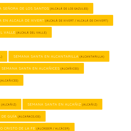
A SEÑORA DE LOS SANTOS
(ALCALÁ DE LOS GAZULES)
 EN ALCALÀ DE XIVERT
(ALCALÀ DE XIVERT / ALCALÁ DE CHIVERT)
L VALLE
(ALCALÁ DEL VALLE)
SEMANA SANTA EN ALCANTARILLA
L)
(ALCANTARILLA)
SEMANA SANTA EN ALCAÑICES
(ALCAÑICES)
(ALCAÑICES)
O
SEMANA SANTA EN ALCAÑIZ
(ALCAÑIZ)
(ALCAÑIZ)
 DE GUÍA
(ALCARACEJOS)
O CRISTO DE LA FE
(ALCÀSSER / ALCÁCER)