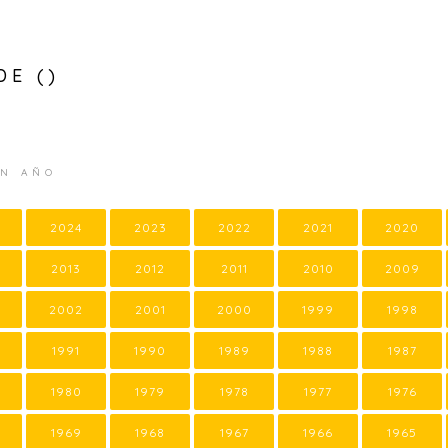
DE ()
UN AÑO
2024
2023
2022
2021
2020
2013
2012
2011
2010
2009
2002
2001
2000
1999
1998
1991
1990
1989
1988
1987
1980
1979
1978
1977
1976
1969
1968
1967
1966
1965