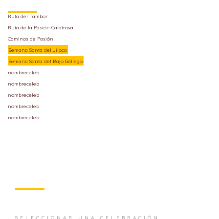
Ruta del Tambor
Ruta de la Pasión Calatrava
Caminos de Pasión
Semana Santa del Jiloca
Semana Santa del Bajo Gállego
nombreceleb
nombreceleb
nombreceleb
nombreceleb
nombreceleb
SELECCIONAR UNA CELEBRACIÓN