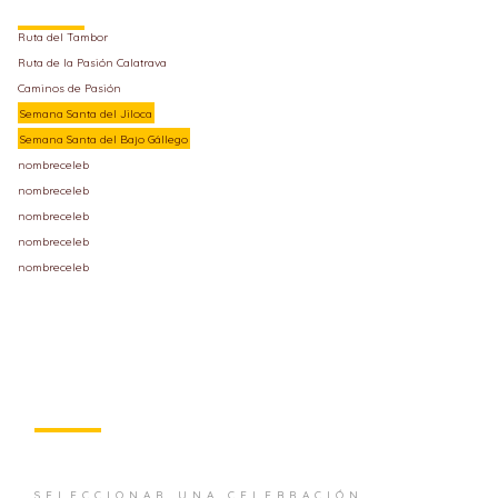
Ruta del Tambor
Ruta de la Pasión Calatrava
Caminos de Pasión
Semana Santa del Jiloca
Semana Santa del Bajo Gállego
nombreceleb
nombreceleb
nombreceleb
nombreceleb
nombreceleb
SELECCIONAR UNA CELEBRACIÓN