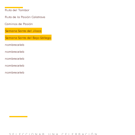
Ruta del Tambor
Ruta de la Pasión Calatrava
Caminos de Pasión
Semana Santa del Jiloca
Semana Santa del Bajo Gállego
nombreceleb
nombreceleb
nombreceleb
nombreceleb
nombreceleb
SELECCIONAR UNA CELEBRACIÓN