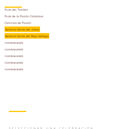
Ruta del Tambor
Ruta de la Pasión Calatrava
Caminos de Pasión
Semana Santa del Jiloca
Semana Santa del Bajo Gállego
nombreceleb
nombreceleb
nombreceleb
nombreceleb
nombreceleb
SELECCIONAR UNA CELEBRACIÓN